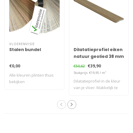
VLOERENVISIE
Stalen bundel
Dilatatieprofiel eiken
natuur geolied 38 mm
€0,00
€39,90
€50,62
Stukprijs: €19,95 / m¹
Alle kleuren plinten thuis
Dilatatieprofiel in de kleur
bekijken
van je vloer. Makkelijk te
pla..