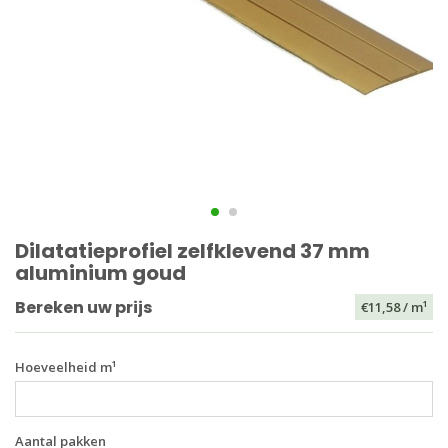
Dilatatieprofiel zelfklevend 37 mm
aluminium goud
Bereken uw prijs
€11,58
/ m¹
Hoeveelheid m¹
Aantal pakken