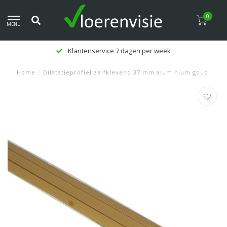
0
MENU
Klantenservice 7 dagen per week
Home
/
Dilatatieprofiel zelfklevend 37 mm aluminium goud