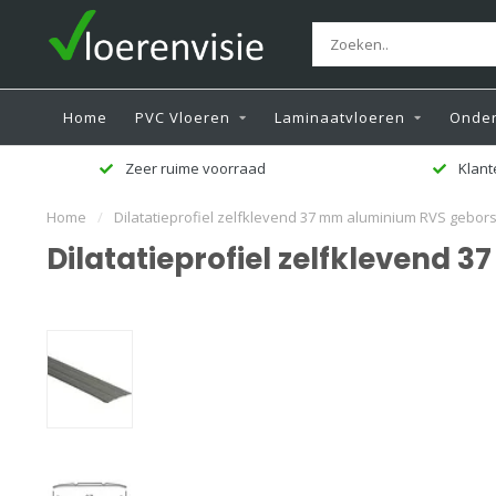
Home
PVC Vloeren
Laminaatvloeren
Onder
Zeer ruime voorraad
Klant
Home
/
Dilatatieprofiel zelfklevend 37 mm aluminium RVS gebors
Dilatatieprofiel zelfklevend