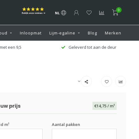
0
NL
oud
Inloopmat
Lijm-egaline
Blog
Merken
met een 9,5
Geleverd tot aan de deur
uw prijs
€14,75
/ m¹
id m¹
Aantal pakken