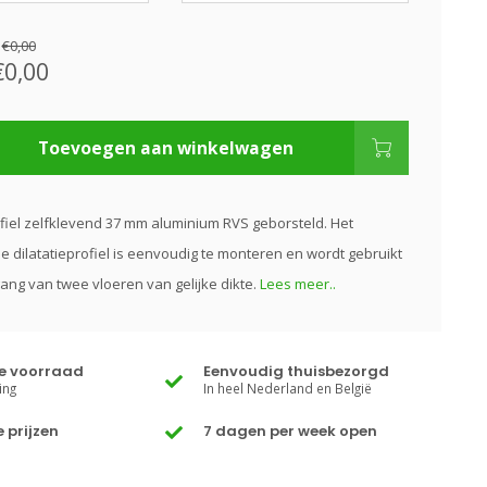
:
€0,00
€0,00
Toevoegen aan winkelwagen
ofiel zelfklevend 37 mm aluminium RVS geborsteld. Het
e dilatatieprofiel is eenvoudig te monteren en wordt gebruikt
gang van twee vloeren van gelijke dikte.
Lees meer..
te voorraad
Eenvoudig thuisbezorgd
ing
In heel Nederland en België
 prijzen
7 dagen per week open