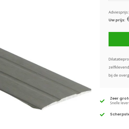
Adviesprijs
Uw prijs:
Dilatatiepr
zelfklevend
bij de over
Zeer gro
Snelle lever
Scherpste