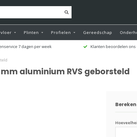
vloer
Plinten
Profielen
Gereedschap
Onderh
enservice 7 dagen per week
Klanten beoordelen ons 
teld
 37 mm aluminium RVS geborsteld
Bereken 
Hoeveelhe