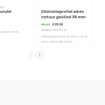
SIE
bundel
Dilatatieprofiel eiken
Dil
natuur geolied 38 mm
ei
€39,90
€50,62
€50,
Stukprijs: €19,95 / m¹
Stukp
 plinten thuis
Dilatatieprofiel in de kleur van je
Dila
vloer. Makkelijk te pla..
vloe