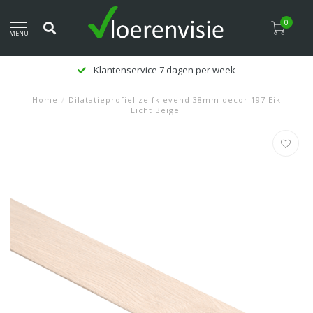
0
MENU
Klantenservice 7 dagen per week
Home
/
Dilatatieprofiel zelfklevend 38mm decor 197 Eik
Licht Beige