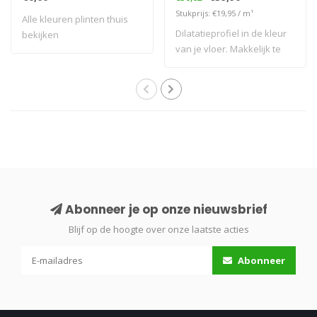
Stukprijs: €19,95 / m¹
Alle kleuren plinten thuis
Dilatatieprofiel in de kleur
bekijken
van je vloer. Makkelijk te
pla..
Abonneer je op onze nieuwsbrief
Blijf op de hoogte over onze laatste acties
Abonneer