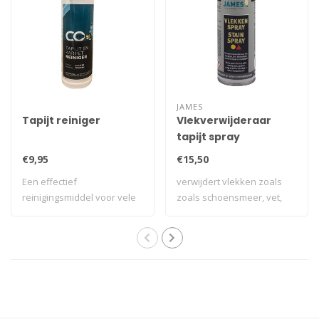
JAMES
Tapijt reiniger
Vlekverwijderaar
tapijt spray
€9,95
€15,50
Een effectief
verwijdert vlekken zoals
reinigingsmiddel voor vele
zoals schoensmeer, vet,
soorten vloerbedekk..
olie, verf,..