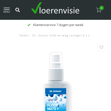
0
MENU
Klantenservice 7 dagen per week
Home
/
Dr. Schutz Vlek en weg reiniger 0,1 L