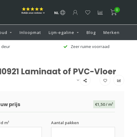
0
NL
oud
Inloopmat
Lijm-egaline
Blog
Merken
aad
Klantenservice 7 dagen per week
110921 Laminaat of PVC-Vloer
uw prijs
€1,50
/ m¹
id m¹
Aantal pakken