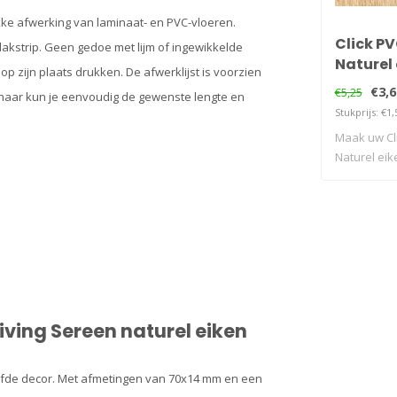
akke afwerking van laminaat- en PVC-vloeren.
Click P
lakstrip. Geen gedoe met lijm of ingewikkelde
Naturel 
 zijn plaats drukken. De afwerklijst is voorzien
en Profi
€3,6
€5,25
chaar kun je eenvoudig de gewenste lengte en
Karwei
Stukprijs: €1,
Maak uw Cl
Naturel eik
pe..
iving Sereen naturel eiken
elfde decor. Met afmetingen van 70x14 mm en een