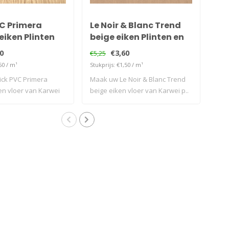
VC Primera
Le Noir & Blanc Trend
Le 
eiken Plinten
beige eiken Plinten en
PV
elen voor van
Profielen voor van
eik
0
€3,60
€5,25
€5,2
Karwei
Pr
50 / m¹
Stukprijs: €1,50 / m¹
Stukp
Ka
ick PVC Primera
Maak uw Le Noir & Blanc Trend
Maak
en vloer van Karwei
beige eiken vloer van Karwei p..
PVC 