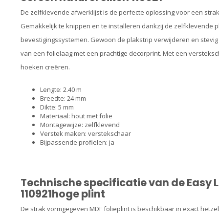
De zelfklevende afwerklijst is de perfecte oplossing voor een str
Gemakkelijk te knippen en te installeren dankzij de zelfklevende p
bevestigingssystemen. Gewoon de plakstrip verwijderen en stevig op
van een folielaag met een prachtige decorprint. Met een versteks
hoeken creëren.
Lengte: 2.40 m
Breedte: 24 mm
Dikte: 5 mm
Materiaal: hout met folie
Montagewijze: zelfklevend
Verstek maken: verstekschaar
Bijpassende profielen: ja
Technische specificatie van de Easy L
110921hoge plint
De strak vormgegeven MDF folieplint is beschikbaar in exact hetz