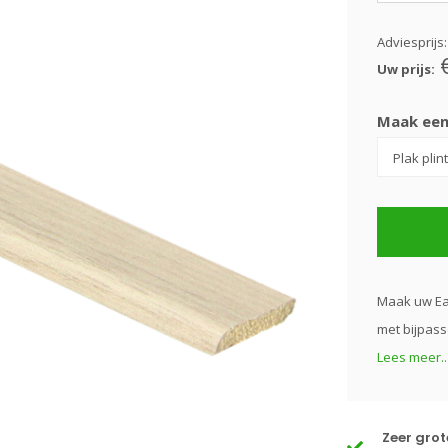
Adviesprijs
Uw prijs:
Maak een
Maak uw Eas
met bijpass
Lees meer..
Zeer gro