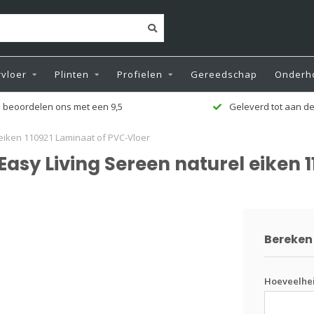
vloer
Plinten
Profielen
Gereedschap
Onderh
leverd tot aan de deur
Zeer ruime voorr
eiken 110921 Laminaat of PVC-Vloer
asy Living Sereen naturel eiken 
Bereken 
Hoeveelhe