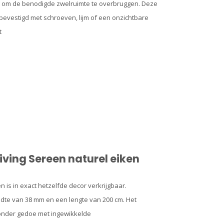
ng om de benodigde zwelruimte te overbruggen. Deze
bevestigd met schroeven, lijm of een onzichtbare
t
iving Sereen naturel eiken
 is in exact hetzelfde decor verkrijgbaar.
edte van 38 mm en een lengte van 200 cm. Het
onder gedoe met ingewikkelde