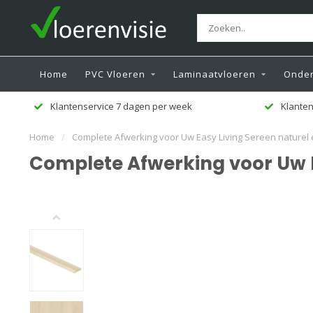
Home
PVC Vloeren
Laminaatvloeren
Onder
Klanten beoordelen ons met een 9,5
Ge
Home
/
Complete Afwerking voor Uw Easy Living Sereen naturel 
Complete Afwerking voor Uw E