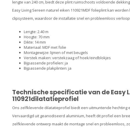
lengte van 240 cm, biedt deze plint ruimschoots voldoende dekki
Easy Living Sereen naturel eiken 110921MDF folieplint kan worden 
clipsysteem, waardoor de installatie snel en probleemloos verloop
Lengte: 2.40 m
Hoogte: 70 mm
Dikte: 14 mm
Materiaal: MDF met folie
Montagewijze:
lijmen
of met
beugels
Verstek maken: verstekzaag of
hoek/eindblokjes
Bijpassende profielen: ja
Bijpassende plakplinten: ja
Technische specificatie van de Easy L
110921dilatatieprofiel
Ons zelfklevende dilatatieprofiel biedt een uitmuntende hechting en
Vervaardigd uit geanodiseerd aluminium, heeft dit profiel een bre
zelfklevende ontwerp maakt de montage snel en probleemloos, z