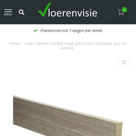
0
MENU
Klantenservice 7 dagen per week
Home
/
eiken kaneel rechte hoge plint voor laminaat, pvc en
parket