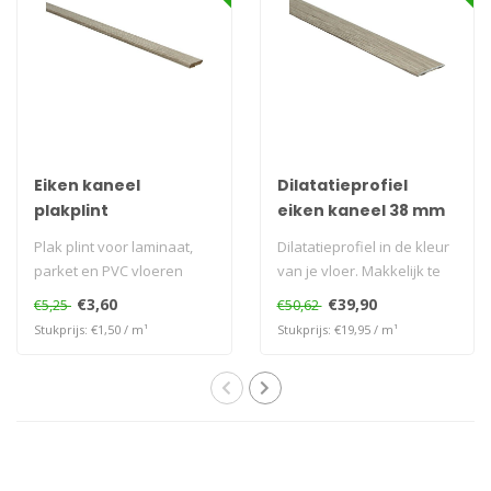
Eiken kaneel
Dilatatieprofiel
plakplint
eiken kaneel 38 mm
Plak plint voor laminaat,
Dilatatieprofiel in de kleur
parket en PVC vloeren
van je vloer. Makkelijk te
plaatsen zonder te bore..
€3,60
€39,90
€5,25
€50,62
Stukprijs: €1,50 / m¹
Stukprijs: €19,95 / m¹