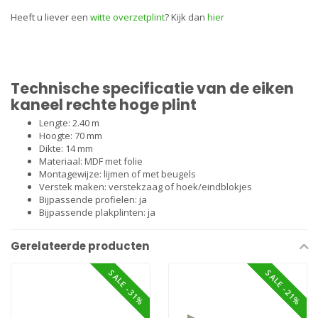
Heeft u liever een
witte overzetplint
? Kijk dan
hier
Technische specificatie van de eiken
kaneel rechte hoge plint
Lengte: 2.40 m
Hoogte: 70 mm
Dikte: 14 mm
Materiaal: MDF met folie
Montagewijze:
lijmen
of met
beugels
Verstek maken: verstekzaag of
hoek/eindblokjes
Bijpassende profielen: ja
Bijpassende plakplinten: ja
Gerelateerde producten
SALE -31%
SALE -21%