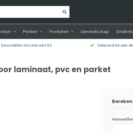
vloer
Plinten
Profielen
Gereedschap
Onderh
 beoordelen ons met een 9,5
Geleverd tot aan de
voor laminaat, pvc en parket
Bereken 
Hoeveelhe