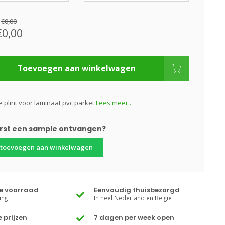
:
€0,00
€0,00
Toevoegen aan winkelwagen
 plint voor laminaat pvc parket
Lees meer..
erst een sample ontvangen?
 toevoegen aan winkelwagen
te voorraad
Eenvoudig thuisbezorgd
ing
In heel Nederland en België
 prijzen
7 dagen per week open