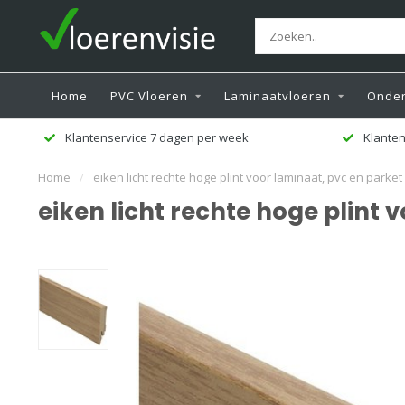
Home
PVC Vloeren
Laminaatvloeren
Onder
Klantenservice 7 dagen per week
Klanten
Home
/
eiken licht rechte hoge plint voor laminaat, pvc en parket
eiken licht rechte hoge plint 