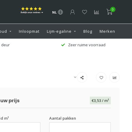
0
NL
oud
Inloopmat
Lijm-egaline
Blog
Merken
 deur
Zeer ruime voorraad
uw prijs
€3,53
/ m¹
id m¹
Aantal pakken