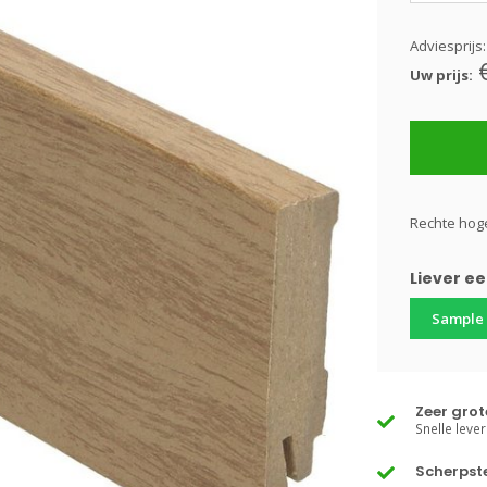
Adviesprijs
Uw prijs:
Rechte hoge
Liever e
Sample
Zeer gro
Snelle lever
Scherpste