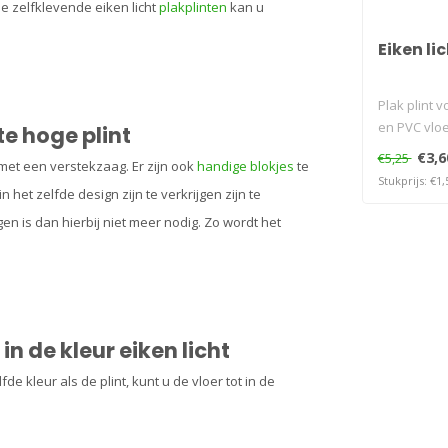
e zelfklevende eiken licht
plakplinten
kan u
Eiken li
Plak plint v
en PVC vlo
te hoge plint
€3,6
€5,25
 met een verstekzaag. Er zijn ook
handige blokjes
te
Stukprijs: €1,
n het zelfde design zijn te verkrijgen zijn te
en is dan hierbij niet meer nodig. Zo wordt het
n de kleur eiken licht
fde kleur als de plint, kunt u de vloer tot in de