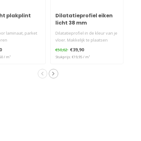
cht plakplint
Dilatatieprofiel eiken
Ho
licht 38 mm
eik
oor laminaat, parket
Dilatatieprofiel in de kleur van je
Zel
eren
vloer. Makkelijk te plaatsen
hoek
zonder te bore..
lich
0
€39,90
€50,62
€53
50 / m¹
Stukprijs: €19,95 / m¹
Stukp