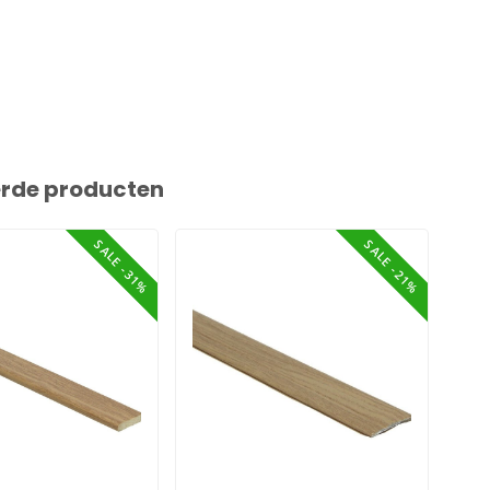
erde producten
SALE -31%
SALE -21%