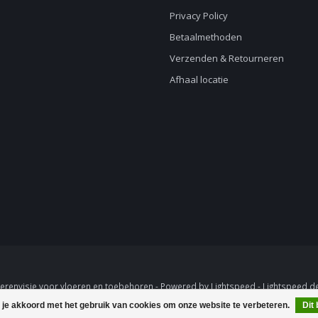
Privacy Policy
Betaalmethoden
Verzenden & Retourneren
Afhaal locatie
erenvisie voor vloeren en toebehoren - Powered by
Lightspeed
-
Lightspeed d
 je akkoord met het gebruik van cookies om onze website te verbeteren.
Dit