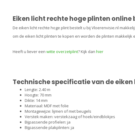
Eiken licht rechte hoge plinten online 
De eiken licht rechte hoge plint bestelt u bij Vloerenvisie.nl makkeli
om de eiken licht plinten te kopen en worden de plinten makkelijk 
Heeft u liever een
witte overzetplint
? Kijk dan
hier
Technische specificatie van de eiken l
Lengte: 2.40 m
Hoogte: 70 mm
Dikte: 14 mm
Materiaal: MDF met folie
Montagewijze:
lijmen
of met
beugels
Verstek maken: verstekzaag of
hoek/eindblokjes
Bijpassende profielen: ja
Bijpassende plakplinten: ja