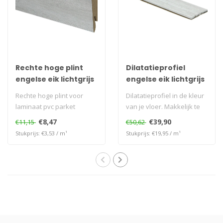
Rechte hoge plint
Dilatatieprofiel
engelse eik lichtgrijs
engelse eik lichtgrijs
38 mm
Rechte hoge plint voor
Dilatatieprofiel in de kleur
laminaat pvc parket
van je vloer. Makkelijk te
plaatsen zonder te bore..
€8,47
€39,90
€11,15
€50,62
Stukprijs: €3,53 / m¹
Stukprijs: €19,95 / m¹