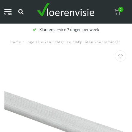
0
MENU
Klantenservice 7 dagen per week
Home
/
Engelse eiken lichtgrijze plakplinten voor laminaat