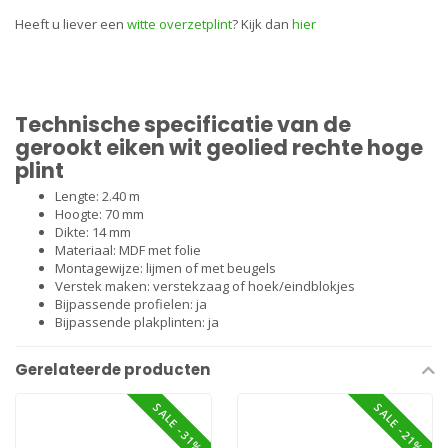
Heeft u liever een
witte overzetplint
? Kijk dan
hier
Technische specificatie van de
gerookt eiken wit geolied rechte hoge
plint
Lengte: 2.40 m
Hoogte: 70 mm
Dikte: 14 mm
Materiaal: MDF met folie
Montagewijze:
lijmen
of met
beugels
Verstek maken: verstekzaag of
hoek/eindblokjes
Bijpassende profielen: ja
Bijpassende plakplinten: ja
Gerelateerde producten
SALE -31%
SALE -21%