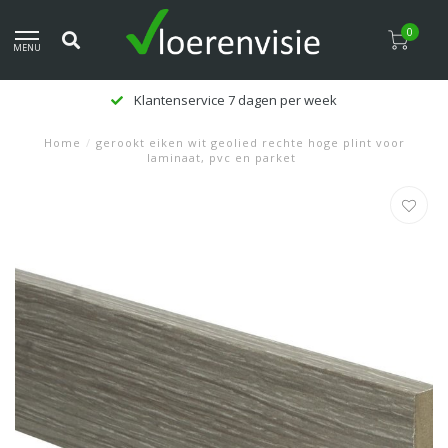
0
MENU
Klantenservice 7 dagen per week
Home
/
gerookt eiken wit geolied rechte hoge plint voor
laminaat, pvc en parket