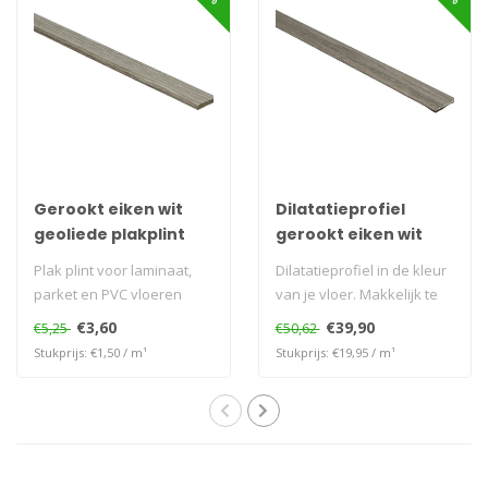
Gerookt eiken wit
Dilatatieprofiel
geoliede plakplint
gerookt eiken wit
geolied 38 mm
Plak plint voor laminaat,
Dilatatieprofiel in de kleur
parket en PVC vloeren
van je vloer. Makkelijk te
plaatsen zonder te bore..
€3,60
€39,90
€5,25
€50,62
Stukprijs: €1,50 / m¹
Stukprijs: €19,95 / m¹