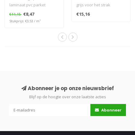
laminaat pvc parket
grijs voor het strak
afwerken van
€8,47
€15,16
€11,15
verwarmingsbuizen in ..
Stukprijs: €3,53 / m¹
Abonneer je op onze nieuwsbrief
Blijf op de hoogte over onze laatste acties
Abonneer