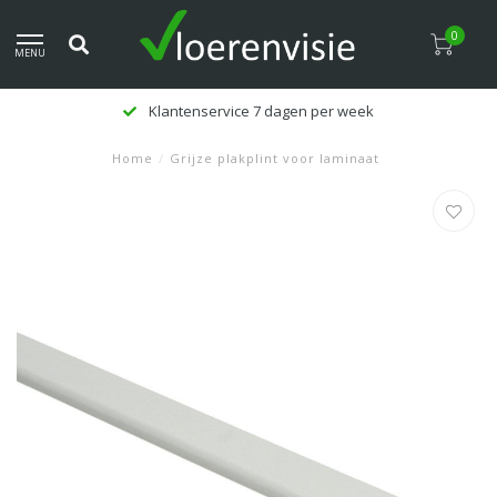
0
MENU
Klantenservice 7 dagen per week
Home
/
Grijze plakplint voor laminaat