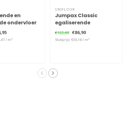
UNIFLOOR
UNI
rende en
Jumpax Classic
Ma
nde ondervloer
egaliserende
on
ondervloer
,95
€86,90
€122,69
€13
,47 / m²
Stukprijs: €30,18 / m²
Stukp