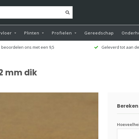
vloer
Plinten
Profielen
Gereedschap
Onderh
leverd tot aan de deur
Zeer ruime voorr
,2 mm dik
Bereken 
Hoeveelhe