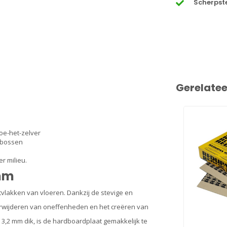
Scherpste
Gerelate
oe-het-zelver
e bossen
r milieu.
mm
vlakken van vloeren. Dankzij de stevige en
verwijderen van oneffenheden en het creëren van
 3,2 mm dik,
is de hardboardplaat gemakkelijk te