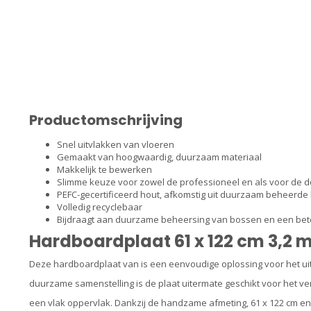
Productomschrijving
Snel uitvlakken van vloeren
Gemaakt van hoogwaardig, duurzaam materiaal
Makkelijk te bewerken
Slimme keuze voor zowel de professioneel en als voor de d
PEFC-gecertificeerd hout, afkomstig uit duurzaam beheerd
Volledig recyclebaar
Bijdraagt aan duurzame beheersing van bossen en een bete
Hardboardplaat 61 x 122 cm
3,2 
Deze hardboardplaat van is een eenvoudige oplossing voor het uit
duurzame samenstelling is de plaat uitermate geschikt voor het 
een vlak oppervlak. Dankzij de handzame afmeting,
61 x 122 cm en