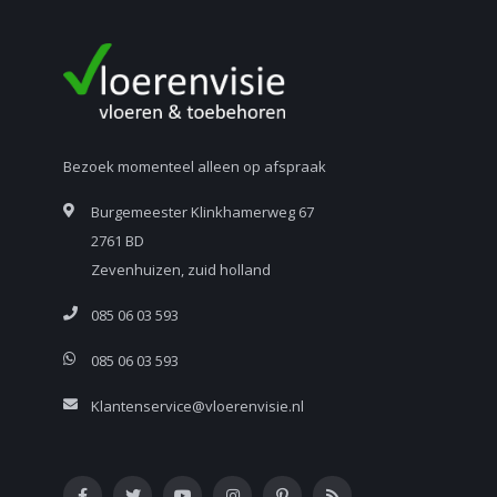
Bezoek momenteel alleen op afspraak
Burgemeester Klinkhamerweg 67
2761 BD
Zevenhuizen, zuid holland
085 06 03 593
085 06 03 593
Klantenservice@vloerenvisie.nl