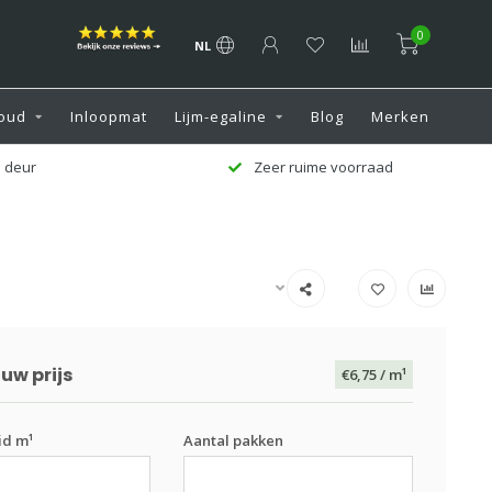
0
NL
oud
Inloopmat
Lijm-egaline
Blog
Merken
aad
Klantenservice 7 dagen per week
uw prijs
€6,75
/ m¹
id m¹
Aantal pakken