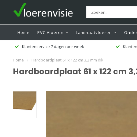
Home
PVC Vloeren
Laminaatvloeren
Onder
Klanten beoordelen ons met een 9,5
Ge
Home
/
Hardboardplaat 61 x 122 cm 3,2 mm dik
Hardboardplaat 61 x 122 cm 3