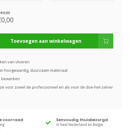
:
€0,00
€0,00
Toevoegen aan winkelwagen
kken van vloeren
n hoogwaardig, duurzaam materiaal
te bewerken
e voor zowel de professioneel en als voor de doe-het-zelver
te voorraad
Eenvoudig thuisbezorgd
ing
In heel Nederland en België