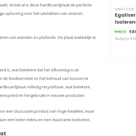
akt. Al met al is deze hardboardplaat de perfecte
UNIFLOOR
ge oplossing voor het uitvlakken van vloeren.
Egalise
isolere
€84
€98,33
eren van wanden en plafonds. De plaat makkelijk te
Stukprijs: €10
d is, wat betekent dat het afkomstig is uit
m de biodiversiteit en het behoud van bossen te
ardboardplaat volledig recyclebaar, wat betekent
recycled en hergebruikt in nieuwe producten.
voor een duurzaam product van hoge kwaliteit, maar
 aan een beter milieu en een duurzame toekomst.
aat