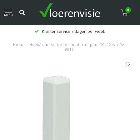
0
MENU
Klantenservice 7 dagen per week
Home
/
Hoek/ eindstuk voor moderne plint 70x12 wit RAL
9016