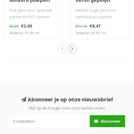
donkere plakplint
beton gepolijst
donker
Plak plint voor laminaat,
Rechte hoge plint voor
parket en PVC vloeren
laminaat pvc parket
€3,60
€8,47
€5,25
€11,15
Stukprijs: €1,50 / m¹
Stukprijs: €3,53 / m¹
Abonneer je op onze nieuwsbrief
Blijf op de hoogte over onze laatste acties
Abonneer