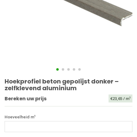
Hoekprofiel beton gepolijst donker –
zelfklevend aluminium
Bereken uw prijs
€23,65
/ m¹
Hoeveelheid m¹