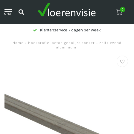
0
MENU
Klantenservice 7 dagen per week
Home
/
Hoekprofiel beton gepolijst donker – zelfklevend
aluminium