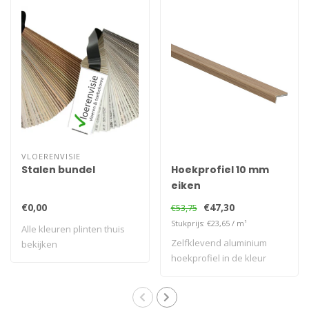
VLOERENVISIE
Stalen bundel
Hoekprofiel 10 mm
eiken
€0,00
€47,30
€53,75
Stukprijs: €23,65 / m¹
Alle kleuren plinten thuis
Zelfklevend aluminium
bekijken
hoekprofiel in de kleur
eiken. 2 meter..