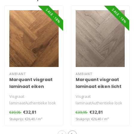
SALE -18%
SALE -18%
AMBIANT
AMBIANT
Marquant visgraat
Marquant visgraat
laminaat eiken
laminaat eiken licht
natuur
naturel
Visgraat
Visgraat
laminaatAuthentieke look
laminaatAuthentieke look
natuurgetrouw
natuurgetrouw
€32,81
€32,81
€39,95
€39,95
Stukprijs: €26,40 / m²
Stukprijs: €26,40 / m²