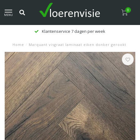
0
MENU
Klantenservice 7 dagen per week
Home
/
Marquant visgraat laminaat eiken donker gerookt