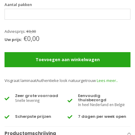
Aantal pakken
Adviesprijs:
€0,00
€0,00
Uw prijs:
Toevoegen aan winkelwagen
Visgraat laminaatAuthentieke look natuurgetrouw
Lees meer..
Zeer grote voorraad
Eenvoudig
thuisbezorgd
Snelle levering
In heel Nederland en België
Scherpste prijzen
7 dagen per week open
Productomschrijving