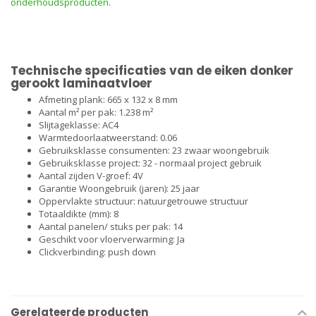
onderhoudsproducten
.
Technische specificaties van de eiken donker
gerookt laminaatvloer
Afmeting plank: 665 x 132 x 8 mm
Aantal m² per pak: 1.238 m²
Slijtageklasse: AC4
Warmtedoorlaatweerstand: 0.06
Gebruiksklasse consumenten: 23 zwaar woongebruik
Gebruiksklasse project: 32 - normaal project gebruik
Aantal zijden V-groef: 4V
Garantie Woongebruik (jaren): 25 jaar
Oppervlakte structuur: natuurgetrouwe structuur
Totaaldikte (mm): 8
Aantal panelen/ stuks per pak: 14
Geschikt voor vloerverwarming: Ja
Clickverbinding: push down
Gerelateerde producten