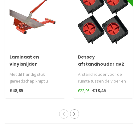
Laminaat en
Bessey
vinylsnijder
afstandhouder av2
4st
Met dit handig stuk
Afstandhouder voor de
gereedschap knipt u
ruimte tussen de vloer en
makkelijk en snel uw
de wand. eenvoudig in
€48,85
€18,45
€22,95
laminaat of PVC str..
gebruik en..