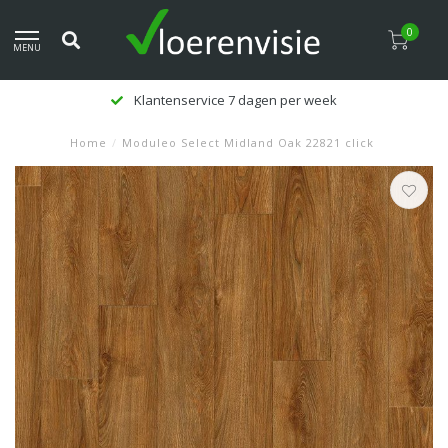
0
MENU
Klantenservice 7 dagen per week
Home
/
Moduleo Select Midland Oak 22821 click