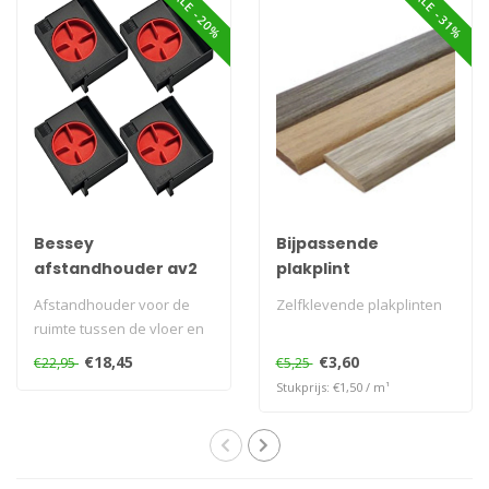
SALE -20%
SALE -31%
Bessey
Bijpassende
afstandhouder av2
plakplint
4st
Afstandhouder voor de
Zelfklevende plakplinten
ruimte tussen de vloer en
de wand. eenvoudig in
€18,45
€3,60
€22,95
€5,25
gebruik en..
Stukprijs: €1,50 / m¹