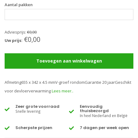
Aantal pakken
Adviesprijs:
€0,00
€0,00
Uw prijs:
Toevoegen aan winkelwagen
Afmeting655 x 342 x 4.5 mmV-groef rondomGarantie 20 jaarGeschikt
voor devloerverwarming
Lees meer..
Zeer grote voorraad
Eenvoudig
thuisbezorgd
Snelle levering
In heel Nederland en België
Scherpste prijzen
7 dagen per week open