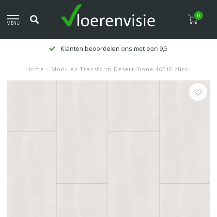
0
MENU
Klanten beoordelen ons met een 9,5
Home
/
Moduleo Transform Desert Stone 46210 click