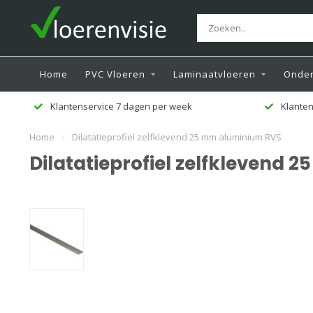
Home
PVC Vloeren
Laminaatvloeren
Onder
Klantenservice 7 dagen per week
Klanten
Home
/
Dilatatieprofiel zelfklevend 25 mm aluminium RVS
Dilatatieprofiel zelfklevend