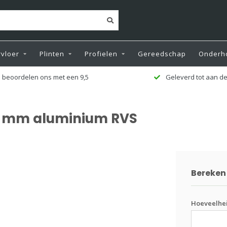
vloer
Plinten
Profielen
Gereedschap
Onderh
 beoordelen ons met een 9,5
Geleverd tot aan de
 25 mm aluminium RVS
Bereken 
Hoeveelhe