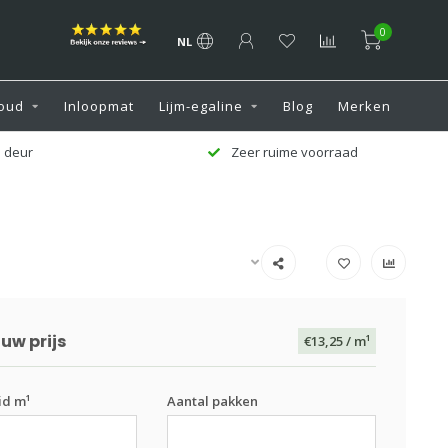
0
NL
oud
Inloopmat
Lijm-egaline
Blog
Merken
 deur
Zeer ruime voorraad
uw prijs
€13,25
/ m¹
id m¹
Aantal pakken