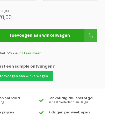
:
€0,00
€0,00
Toevoegen aan winkelwagen
fiel RVS kleurig
Lees meer..
erst een sample ontvangen?
 toevoegen aan winkelwagen
te voorraad
Eenvoudig thuisbezorgd
ing
In heel Nederland en België
 prijzen
7 dagen per week open