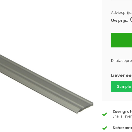
Adviesprijs
Uw prijs:
Dilatatiepro
Liever e
Sample
Zeer gro
Snelle lever
Scherpste