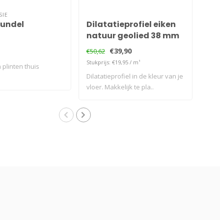
SIE
bundel
Dilatatieprofiel eiken
Dil
natuur geolied 38 mm
ei
€39,90
€50,62
€50,
Stukprijs: €19,95 / m¹
Stukp
 plinten thuis
Dilatatieprofiel in de kleur van je
Dila
vloer. Makkelijk te pla..
vloe