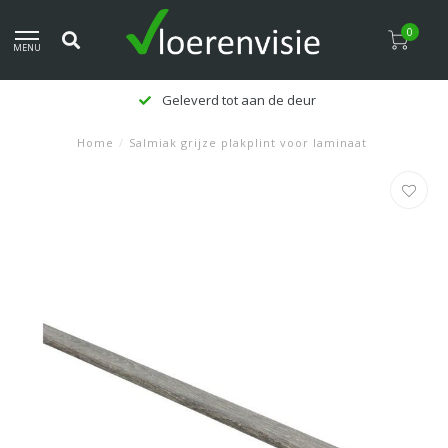
0
MENU
Geleverd tot aan de deur
Home
/
Salmiak grijze plakplint voor laminaat