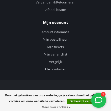
Verzenden & Retourneren
Afhaal locatie
Mijn account
Account informatie
Mijn bestellingen
Mijn tickets
Mijn verlanglijst
Vergelijk
Alle producten
© Copyright 2026 Vloerenvisie voor vloeren en toebehoren - Powered by
Door het gebruiken van onze website, ga je akkoord met het gebruik van
Lightspeed
-
Lightspeed design
by
Dyvelopment
cookies om onze website te verbeteren.
Dit bericht verbergen
€3,60
Toevoegen aan winkelwagen
€5,25
Meer over cookies »