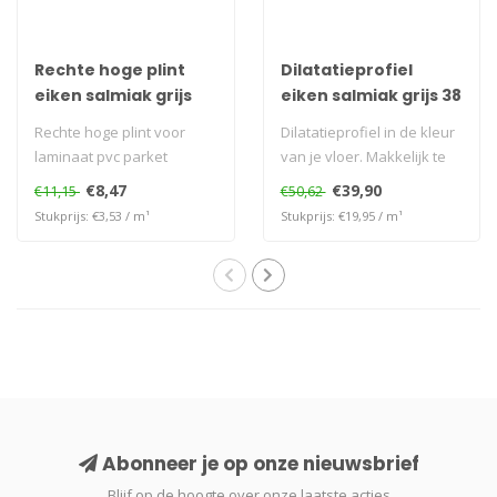
Rechte hoge plint
Dilatatieprofiel
eiken salmiak grijs
eiken salmiak grijs 38
mm
Rechte hoge plint voor
Dilatatieprofiel in de kleur
laminaat pvc parket
van je vloer. Makkelijk te
plaatsen zonder te bore..
€8,47
€39,90
€11,15
€50,62
Stukprijs: €3,53 / m¹
Stukprijs: €19,95 / m¹
Abonneer je op onze nieuwsbrief
Blijf op de hoogte over onze laatste acties