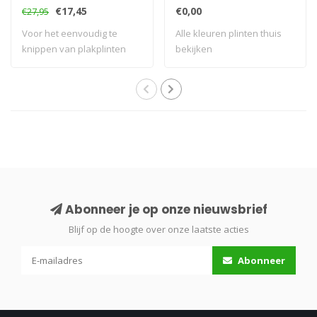
€17,45
€0,00
€27,95
Voor het eenvoudig te
Alle kleuren plinten thuis
knippen van plakplinten
bekijken
Abonneer je op onze nieuwsbrief
Blijf op de hoogte over onze laatste acties
Abonneer