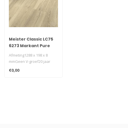
Meister Classic LC75
6273 Markant Pure
Afmeting1288 x 198 x 8
mmGeen V-groef20 jaar
garantieKlasse AC4 -
€0,00
32geschikt voo..