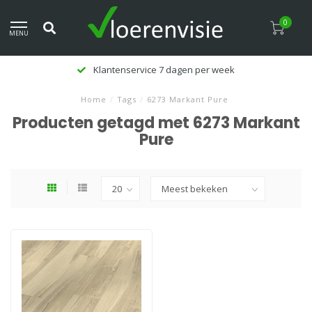
0
MENU
Klantenservice 7 dagen per week
Home
/
Tags
/
6273 Markant Pure
Producten getagd met 6273 Markant
Pure