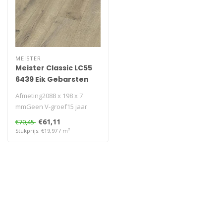
MEISTER
Meister Classic LC55
6439 Eik Gebarsten
Terra
Afmeting2088 x 198 x 7
mmGeen V-groef15 jaar
garantieKlasse AC3 -
€61,11
€70,45
31geschikt voo..
Stukprijs: €19,97 / m²