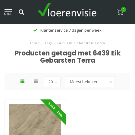
0
MENU
Klantenservice 7 dagen per week
Home
/
Tags
/
6439 Eik Gebarsten Terra
Producten getagd met 6439 Eik
Gebarsten Terra
SALE -13%