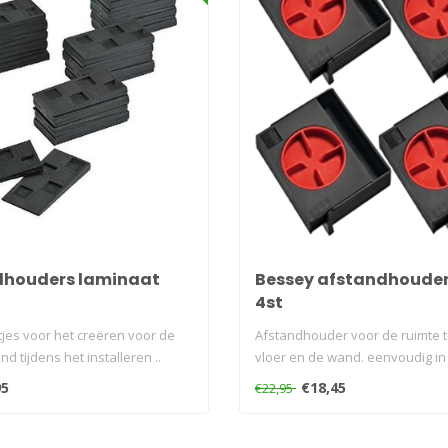
dhouders laminaat
Bessey afstandhouder
4st
tjes voor het creëren voor de
Afstandhouder voor de ruimte 
nd tijdens het installeren ..
vloer en de wand. eenvoudig in
en..
95
€18,45
€22,95