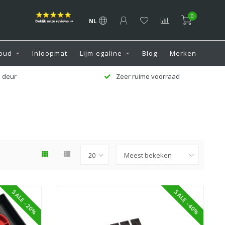
0
NL
oud
Inloopmat
Lijm-egaline
Blog
Merken
 deur
Zeer ruime voorraad
SALE -20%
SALE -40%