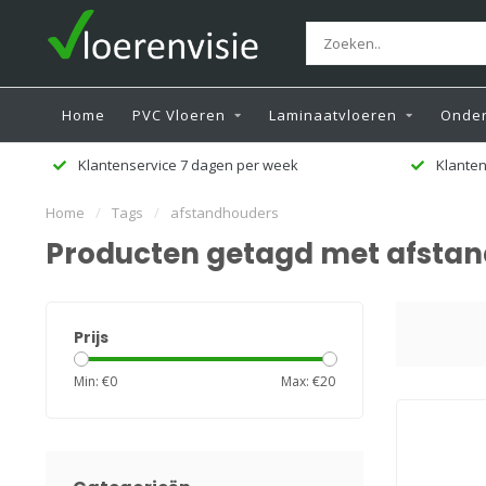
Home
PVC Vloeren
Laminaatvloeren
Onder
Klantenservice 7 dagen per week
Klanten
Home
/
Tags
/
afstandhouders
Producten getagd met afsta
Prijs
Min: €
0
Max: €
20