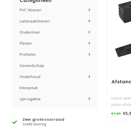
Categorieën
PVC Vloeren
Laminaatvloeren
Ondervloer
Plinten
Profielen
Gereedschap
Onderhoud
Afstan
Inloopmat
Losse spie
Lijm-egaline
juiste afsta
€5,
€7,49
Zeer grote voorraad
Snelle levering