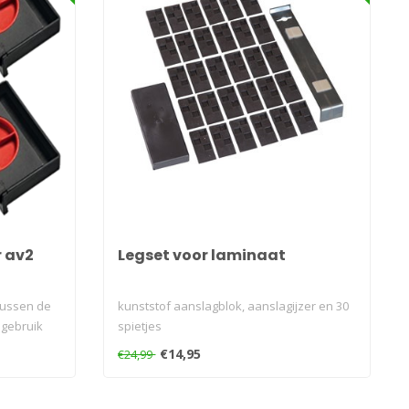
 av2
Legset voor laminaat
tussen de
kunststof aanslagblok, aanslagijzer en 30
 gebruik
spietjes
€14,95
€24,99