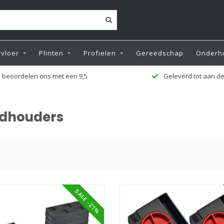
vloer
Plinten
Profielen
Gereedschap
Onderh
 beoordelen ons met een 9,5
Geleverd tot aan de
ndhouders
SALE -21%