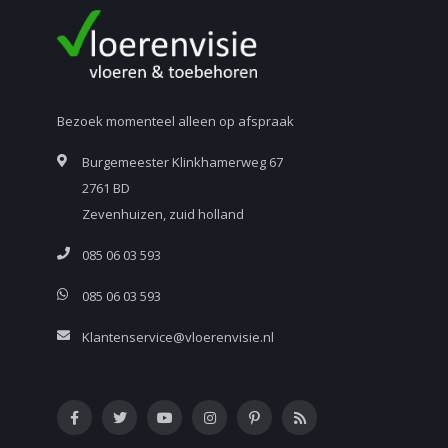
Bezoek momenteel alleen op afspraak
Burgemeester Klinkhamerweg 67
2761 BD
Zevenhuizen, zuid holland
085 06 03 593
085 06 03 593
Klantenservice@vloerenvisie.nl