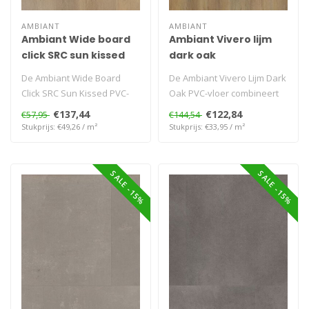
AMBIANT
AMBIANT
Ambiant Wide board
Ambiant Vivero lijm
click SRC sun kissed
dark oak
De Ambiant Wide Board
De Ambiant Vivero Lijm Dark
Click SRC Sun Kissed PVC-
Oak PVC-vloer combineert
vloer combineert een lichte,
een diepe, donkere
€137,44
€122,84
€57,95
€144,54
zonn..
eikenkle..
Stukprijs: €49,26 / m²
Stukprijs: €33,95 / m²
SALE -15%
SALE -15%