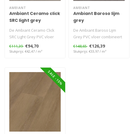
AMBIANT
AMBIANT
Ambiant Ceramo click
Ambiant Baroso lijm
SRC light grey
grey
De Ambiant Ceramo Click
De Ambiant Baroso Lijm
SRC Light Grey PVC vloer
Grey PVC vloer combineert
combineert een subtiele
een elegante grijze tint met
€94,70
€126,39
€111,39
€148,65
lichtgr..
ee..
Stukprijs: €42,47 / m²
Stukprijs: €33,97 / m²
SALE -15%