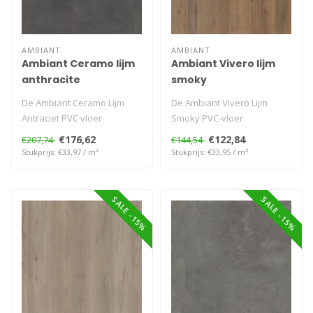
AMBIANT
AMBIANT
Ambiant Ceramo lijm
Ambiant Vivero lijm
anthracite
smoky
De Ambiant Ceramo Lijm
De Ambiant Vivero Lijm
Antraciet PVC vloer
Smoky PVC-vloer
combineert een diepe
combineert een warme,
€176,62
€122,84
€207,74
€144,54
antracietkleur m..
gerookte houtkleur ..
Stukprijs: €33,97 / m²
Stukprijs: €33,95 / m²
SALE -15%
SALE -15%