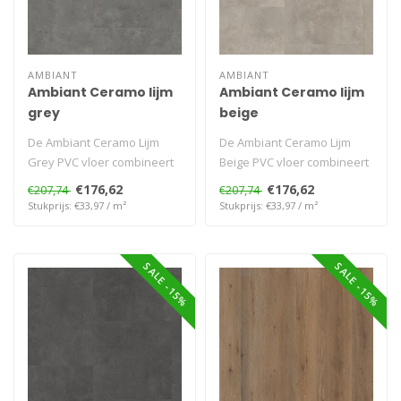
AMBIANT
AMBIANT
Ambiant Ceramo lijm
Ambiant Ceramo lijm
grey
beige
De Ambiant Ceramo Lijm
De Ambiant Ceramo Lijm
Grey PVC vloer combineert
Beige PVC vloer combineert
een verfijnde grijze tint met
een zachte beige tint met
€176,62
€176,62
€207,74
€207,74
e..
een ..
Stukprijs: €33,97 / m²
Stukprijs: €33,97 / m²
SALE -15%
SALE -15%