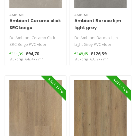
AMBIANT
AMBIANT
Ambiant Ceramo click
Ambiant Baroso lijm
SRC beige
light grey
De Ambiant Ceramo Click
De Ambiant Baroso Lijm
SRC Beige PVC vloer
Light Grey PVC vloer
combineert een zachte
combineert een subtiele
€94,70
€126,39
€111,39
€148,65
beige tint met..
lichtgrijze ..
Stukprijs: €42,47 / m²
Stukprijs: €33,97 / m²
SALE 137%
SALE -15%