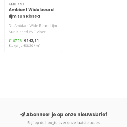
AMBIANT
Ambiant Wide board
lijm sun kissed
De Ambiant Wide Board Lijm
Sun Kissed PVC-vloer
combineert een lichte,
€142,11
€167,26
zonnige h..
Stukprijs: €38,20 / m²
Abonneer je op onze nieuwsbrief
Blijf op de hoogte over onze laatste acties