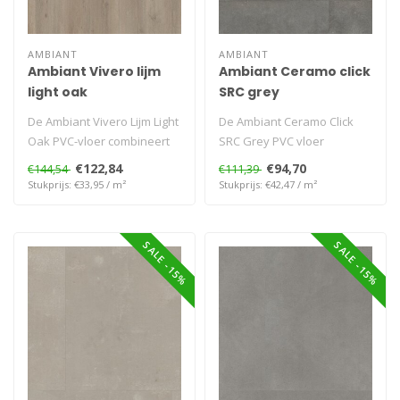
AMBIANT
AMBIANT
Ambiant Vivero lijm
Ambiant Ceramo click
light oak
SRC grey
De Ambiant Vivero Lijm Light
De Ambiant Ceramo Click
Oak PVC-vloer combineert
SRC Grey PVC vloer
een lichte eikenkleur met ..
combineert een verfijnde
€122,84
€94,70
€144,54
€111,39
grijze tint ..
Stukprijs: €33,95 / m²
Stukprijs: €42,47 / m²
SALE -15%
SALE -15%