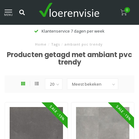
0
MENU
Klantenservice 7 dagen per week
Home
/
Tags
/
ambiant pvc trendy
Producten getagd met ambiant pvc
trendy
SALE -15%
SALE -15%