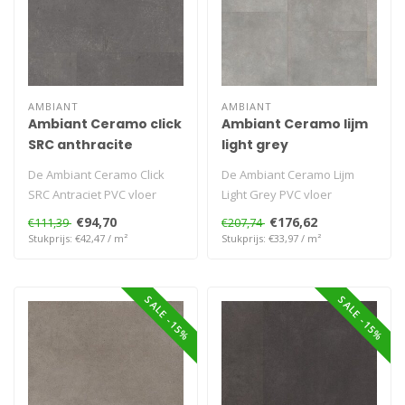
AMBIANT
AMBIANT
Ambiant Ceramo click
Ambiant Ceramo lijm
SRC anthracite
light grey
De Ambiant Ceramo Click
De Ambiant Ceramo Lijm
SRC Antraciet PVC vloer
Light Grey PVC vloer
combineert een diepe
combineert een subtiele
€94,70
€176,62
€111,39
€207,74
antracietkl..
lichtgrijze ..
Stukprijs: €42,47 / m²
Stukprijs: €33,97 / m²
SALE -15%
SALE -15%