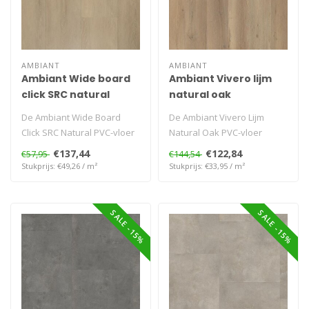
AMBIANT
AMBIANT
Ambiant Wide board
Ambiant Vivero lijm
click SRC natural
natural oak
De Ambiant Wide Board
De Ambiant Vivero Lijm
Click SRC Natural PVC-vloer
Natural Oak PVC-vloer
combineert een natuurlijke
combineert een natuurlijke
€137,44
€122,84
€57,95
€144,54
hou..
eikenkle..
Stukprijs: €49,26 / m²
Stukprijs: €33,95 / m²
SALE -15%
SALE -15%