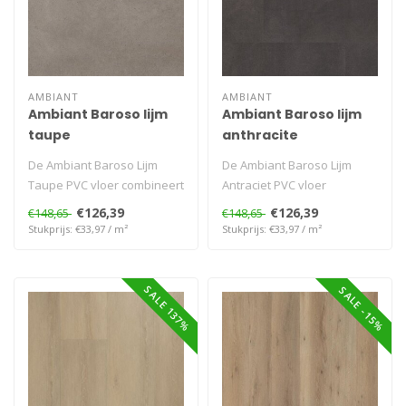
AMBIANT
AMBIANT
Ambiant Baroso lijm
Ambiant Baroso lijm
taupe
anthracite
De Ambiant Baroso Lijm
De Ambiant Baroso Lijm
Taupe PVC vloer combineert
Antraciet PVC vloer
een warme taupekleur met
combineert een diepe
€126,39
€126,39
€148,65
€148,65
een r..
antracietkleur m..
Stukprijs: €33,97 / m²
Stukprijs: €33,97 / m²
SALE 137%
SALE -15%