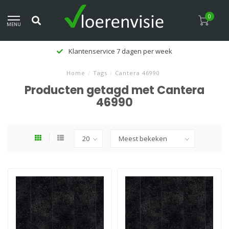
0
MENU
Klantenservice 7 dagen per week
Home
/
Tags
/
Cantera 46990
Producten getagd met Cantera
46990