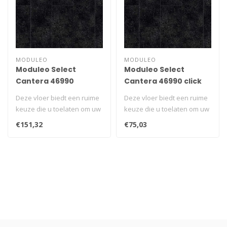
MODULEO
MODULEO
Moduleo Select
Moduleo Select
Cantera 46990
Cantera 46990 click
Deze vloer biedt een ruime
Deze vloer biedt een ruime
keuze die u toelaten om uw
keuze die u toelaten om uw
unieke ruimte te creëren..
unieke ruimte te creëren..
€151,32
€75,03