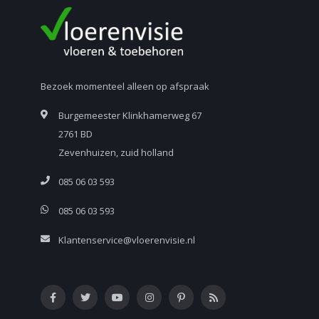
Bezoek momenteel alleen op afspraak
Burgemeester Klinkhamerweg 67
2761 BD
Zevenhuizen, zuid holland
085 06 03 593
085 06 03 593
Klantenservice@vloerenvisie.nl