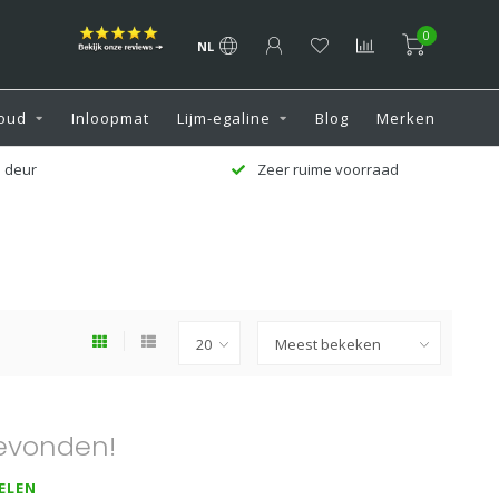
0
NL
oud
Inloopmat
Lijm-egaline
Blog
Merken
 deur
Zeer ruime voorraad
evonden!
ELEN