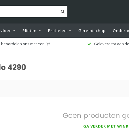
vloer
Plinten
Profielen
Gereedschap
Onderh
 beoordelen ons met een 9,5
Geleverd tot aan de
lo 4290
Geen producten g
GA VERDER MET WINK