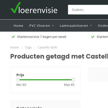
Home
PVC Vloeren
Laminaatvloeren
Onder
Klantenservice 7 dagen per week
Klanten
Home
/
Tags
/
Castello 4290
Producten getagd met Castel
Prijs
Min: €
0
Max: €
5