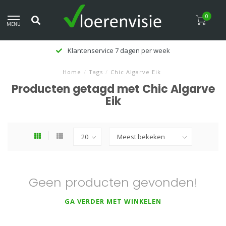
0
MENU
Klantenservice 7 dagen per week
Home
/
Tags
/
Chic Algarve Eik
Producten getagd met Chic Algarve
Eik
Geen producten gevonden!
GA VERDER MET WINKELEN