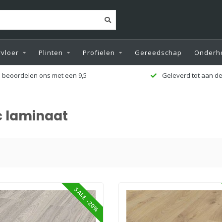
vloer
Plinten
Profielen
Gereedschap
Onderh
 beoordelen ons met een 9,5
Geleverd tot aan de
c laminaat
SALE -20%