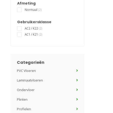
Afmeting
Normaal
(2)
Gebruikersklasse
AC2 / K22
(2)
AC1 / K21
(2)
Categorieën
PVC Vloeren
Laminaatvloeren
Ondervloer
Plinten
Profielen