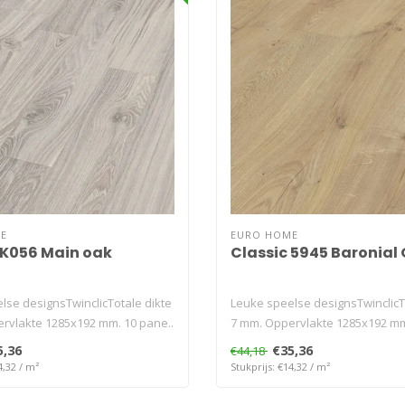
E
EURO HOME
 K056 Main oak
Classic 5945 Baronial
lse designsTwinclicTotale dikte
Leuke speelse designsTwinclicT
rvlakte 1285x192 mm. 10 pane..
7 mm. Oppervlakte 1285x192 mm
5,36
€35,36
€44,18
4,32 / m²
Stukprijs: €14,32 / m²