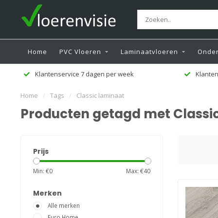
Home
PVC Vloeren
Laminaatvloeren
Onder
Klantenservice 7 dagen per week
Klanten
Home
/
Tags
/
Classic laminaat
Producten getagd met Classi
Prijs
Min: €
0
Max: €
40
Merken
Alle merken
Euro Home