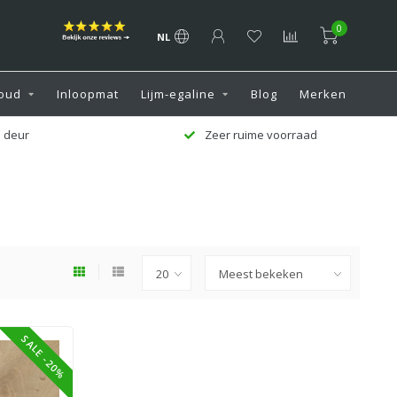
0
NL
oud
Inloopmat
Lijm-egaline
Blog
Merken
 deur
Zeer ruime voorraad
SALE -20%