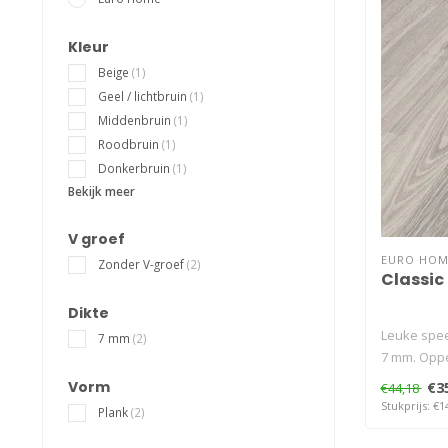
Kleur
Beige
(1)
Geel / lichtbruin
(1)
Middenbruin
(1)
Roodbruin
(1)
Donkerbruin
(1)
Bekijk meer
V groef
EURO HOM
Zonder V-groef
(2)
Classic
Dikte
Leuke spee
7 mm
(2)
7 mm. Oppe
Vorm
€3
€44,18
Stukprijs: €1
Plank
(2)