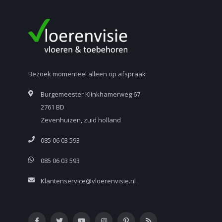
Bezoek momenteel alleen op afspraak
Burgemeester Klinkhamerweg 67
2761 BD
Zevenhuizen, zuid holland
085 06 03 593
085 06 03 593
Klantenservice@vloerenvisie.nl