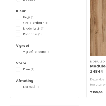
Kleur
Beige
(1)
Geel / lichtbruin
(1)
Middenbruin
(1)
Roodbruin
(1)
V groef
V-groef rondom
(1)
MODULEO
Vorm
Moduleo
Plank
(1)
24844
Deze vloer
Afmeting
toelaten om
Normaal
(1)
€150,55