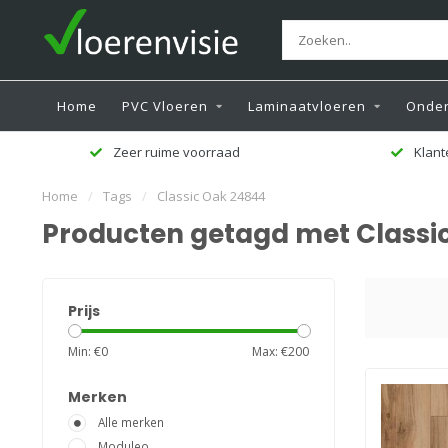
Home
PVC Vloeren
Laminaatvloeren
Onder
Zeer ruime voorraad
Klant
Home
/
Tags
/
Classic Oak 24844
Producten getagd met Classi
Prijs
Min: €
0
Max: €
200
Merken
Alle merken
Moduleo