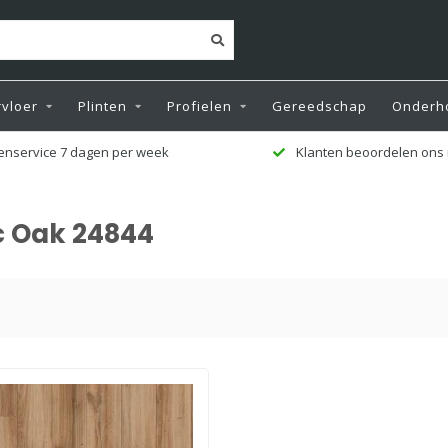
vloer
Plinten
Profielen
Gereedschap
Onderh
enservice 7 dagen per week
Klanten beoordelen ons 
c Oak 24844