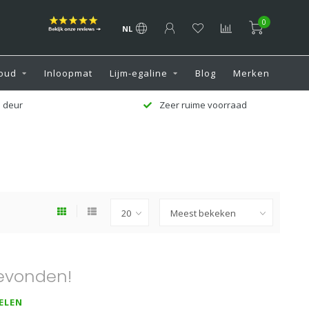
0
NL
oud
Inloopmat
Lijm-egaline
Blog
Merken
 deur
Zeer ruime voorraad
evonden!
ELEN