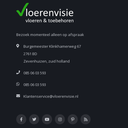
Bezoek momenteel alleen op afspraak
Burgemeester Klinkhamerweg 67
2761 BD
Zevenhuizen, zuid holland
085 06 03 593
085 06 03 593
Klantenservice@vloerenvisie.nl