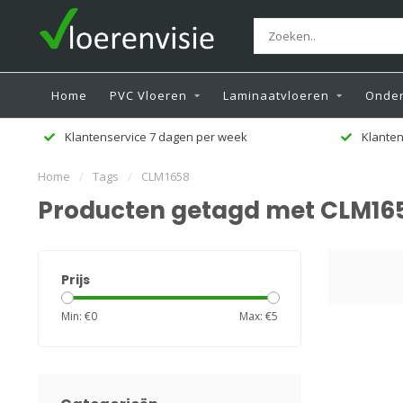
Home
PVC Vloeren
Laminaatvloeren
Onder
Klantenservice 7 dagen per week
Klanten
Home
/
Tags
/
CLM1658
Producten getagd met CLM16
Prijs
Min: €
0
Max: €
5