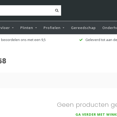
vloer
Plinten
Profielen
Gereedschap
Onderh
 beoordelen ons met een 9,5
Geleverd tot aan de
58
Geen producten g
GA VERDER MET WINK