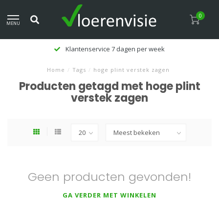
0
MENU
Klantenservice 7 dagen per week
Home
/
Tags
/
hoge plint verstek zagen
Producten getagd met hoge plint
verstek zagen
Geen producten gevonden!
GA VERDER MET WINKELEN