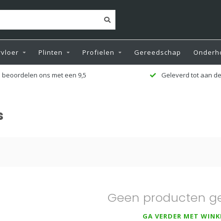
vloer
Plinten
Profielen
Gereedschap
Onderh
 beoordelen ons met een 9,5
Geleverd tot aan de
s
Geen producten g
GA VERDER MET WINK