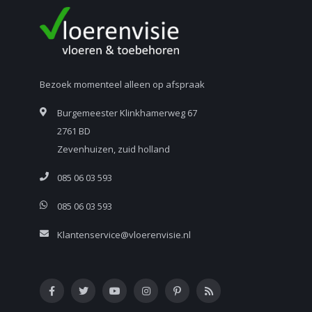
Bezoek momenteel alleen op afspraak
Burgemeester Klinkhamerweg 67
2761 BD
Zevenhuizen, zuid holland
085 06 03 593
085 06 03 593
Klantenservice@vloerenvisie.nl