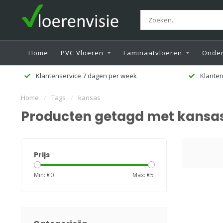
Home
PVC Vloeren
Laminaatvloeren
Onder
Klantenservice 7 dagen per week
Klanten
Home
/
Tags
/
kansas
Producten getagd met kansa
Prijs
Min: €
0
Max: €
5