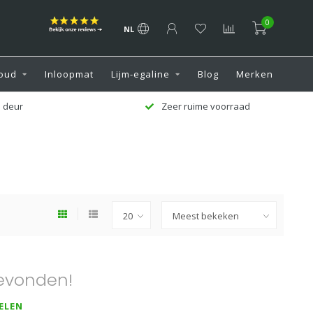
0
NL
oud
Inloopmat
Lijm-egaline
Blog
Merken
 deur
Zeer ruime voorraad
evonden!
ELEN