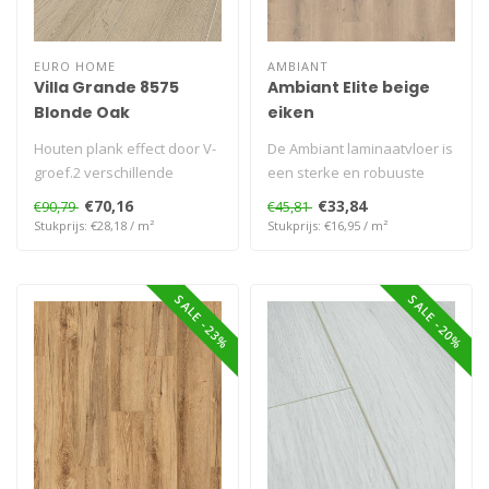
EURO HOME
AMBIANT
Villa Grande 8575
Ambiant Elite beige
Blonde Oak
eiken
Houten plank effect door V-
De Ambiant laminaatvloer is
groef.2 verschillende
een sterke en robuuste
breedtes 1285x242mm of
plank. De plank is 8 mm dik
€70,16
€33,84
€90,79
€45,81
1285x327..
e..
Stukprijs: €28,18 / m²
Stukprijs: €16,95 / m²
SALE -23%
SALE -20%