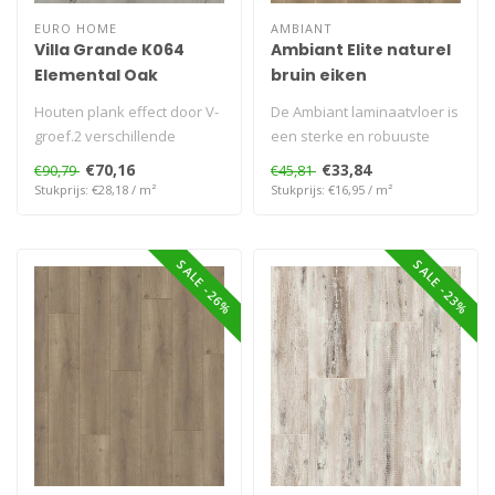
EURO HOME
AMBIANT
Villa Grande K064
Ambiant Elite naturel
Elemental Oak
bruin eiken
Houten plank effect door V-
De Ambiant laminaatvloer is
groef.2 verschillende
een sterke en robuuste
breedtes 1285x242mm of
plank. De plank is 8 mm dik
€70,16
€33,84
€90,79
€45,81
1285x327..
e..
Stukprijs: €28,18 / m²
Stukprijs: €16,95 / m²
SALE -26%
SALE -23%