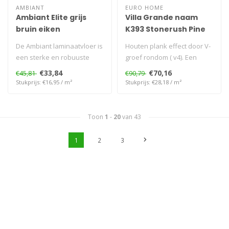
AMBIANT
EURO HOME
Ambiant Elite grijs
Villa Grande naam
bruin eiken
K393 Stonerush Pine
De Ambiant laminaatvloer is
Houten plank effect door V-
een sterke en robuuste
groef rondom ( v4). Een
plank. De plank is 8 mm dik
mooie brede plank 128,5 x
€33,84
€70,16
€45,81
€90,79
e..
24,..
Stukprijs: €16,95 / m²
Stukprijs: €28,18 / m²
Toon
1
-
20
van 43
1
2
3