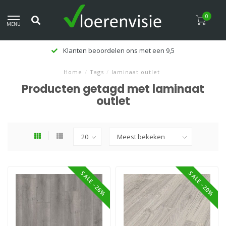
0
MENU
Klanten beoordelen ons met een 9,5
Home
/
Tags
/
laminaat outlet
Producten getagd met laminaat
outlet
SALE -26%
SALE -20%