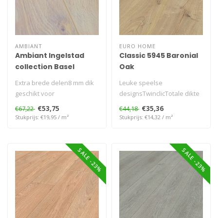
AMBIANT
EURO HOME
Ambiant Ingelstad
Classic 5945 Baronial
collection Basel
Oak
Extra brede delen8 mm dik
Leuke speelse
geschikt voor
designsTwinclicTotale dikte
vloerverwarming
7 mm. Oppervlakte
€53,75
€35,36
€67,22
€44,18
1285x192 mm. 10 pane..
Stukprijs: €19,95 / m²
Stukprijs: €14,32 / m²
SALE -23%
SALE -23%