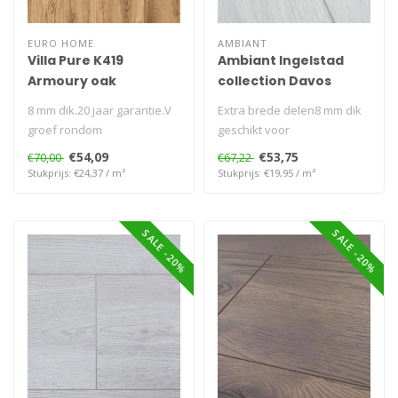
EURO HOME
AMBIANT
Villa Pure K419
Ambiant Ingelstad
Armoury oak
collection Davos
8 mm dik.20 jaar garantie.V
Extra brede delen8 mm dik
groef rondom
geschikt voor
vloerverwarming
€54,09
€53,75
€70,00
€67,22
Stukprijs: €24,37 / m²
Stukprijs: €19,95 / m²
SALE -20%
SALE -20%