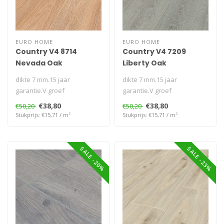
EURO HOME
EURO HOME
Country V4 8714
Country V4 7209
Nevada Oak
Liberty Oak
dikte 7 mm.15 jaar
dikte 7 mm.15 jaar
garantie.V groef
garantie.V groef
rondom.Afmeting: 1285x192
rondom.Afmeting: 1285x192
€38,80
€38,80
€50,20
€50,20
mm..
mm..
Stukprijs: €15,71 / m²
Stukprijs: €15,71 / m²
SALE -20%
SALE -23%