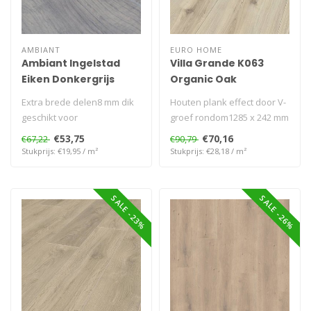
AMBIANT
EURO HOME
Ambiant Ingelstad
Villa Grande K063
Eiken Donkergrijs
Organic Oak
Extra brede delen8 mm dik
Houten plank effect door V-
geschikt voor
groef rondom1285 x 242 mm
vloerverwarming
2,48 m² per pak..
€53,75
€70,16
€67,22
€90,79
Stukprijs: €19,95 / m²
Stukprijs: €28,18 / m²
SALE -23%
SALE -26%