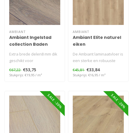
AMBIANT
AMBIANT
Ambiant Ingelstad
Ambiant Elite naturel
collection Baden
eiken
Extra brede delen8 mm dik
De Ambiant laminaatvloer is
geschikt voor
een sterke en robuuste
vloerverwarming
plank. De plank is 8 mm dik
€53,75
€33,84
€67,22
€45,81
e..
Stukprijs: €19,95 / m²
Stukprijs: €16,95 / m²
SALE -20%
SALE -20%