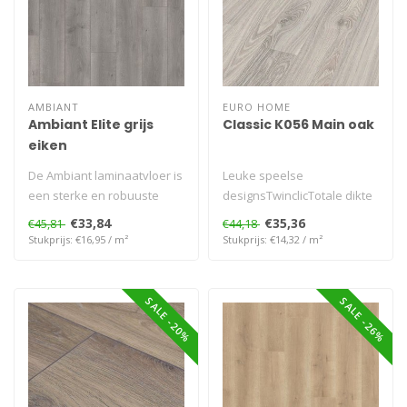
AMBIANT
EURO HOME
Ambiant Elite grijs
Classic K056 Main oak
eiken
De Ambiant laminaatvloer is
Leuke speelse
een sterke en robuuste
designsTwinclicTotale dikte
plank. De plank is 8 mm dik
7 mm. Oppervlakte
€33,84
€35,36
€45,81
€44,18
e..
1285x192 mm. 10 pane..
Stukprijs: €16,95 / m²
Stukprijs: €14,32 / m²
SALE -20%
SALE -26%