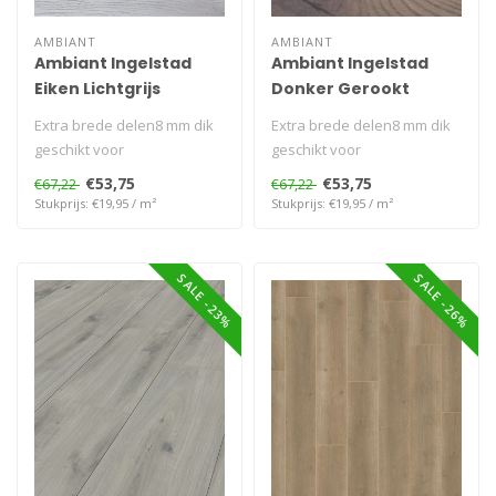
AMBIANT
AMBIANT
Ambiant Ingelstad
Ambiant Ingelstad
Eiken Lichtgrijs
Donker Gerookt
Extra brede delen8 mm dik
Extra brede delen8 mm dik
geschikt voor
geschikt voor
vloerverwarming
vloerverwarming
€53,75
€53,75
€67,22
€67,22
Stukprijs: €19,95 / m²
Stukprijs: €19,95 / m²
SALE -23%
SALE -26%