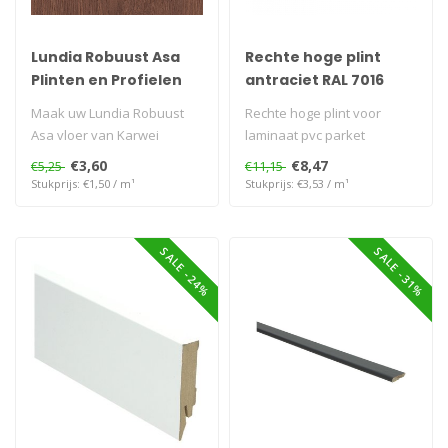
Lundia Robuust Asa
Rechte hoge plint
Plinten en Profielen
antraciet RAL 7016
voor van Karwei
Maak uw Lundia Robuust
Rechte hoge plint voor
Asa vloer van Karwei
laminaat pvc parket
perfect af met bijpassende
€3,60
€8,47
€5,25
€11,15
platte e..
Stukprijs: €1,50 / m¹
Stukprijs: €3,53 / m¹
SALE -24%
SALE -31%