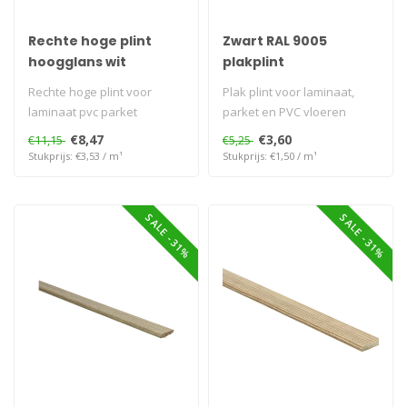
Rechte hoge plint
Zwart RAL 9005
hoogglans wit
plakplint
Rechte hoge plint voor
Plak plint voor laminaat,
laminaat pvc parket
parket en PVC vloeren
€8,47
€3,60
€11,15
€5,25
Stukprijs: €3,53 / m¹
Stukprijs: €1,50 / m¹
SALE -31%
SALE -31%