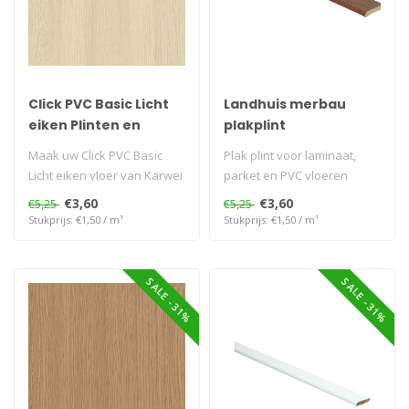
Click PVC Basic Licht
Landhuis merbau
eiken Plinten en
plakplint
Profielen voor van
Maak uw Click PVC Basic
Plak plint voor laminaat,
Karwei
Licht eiken vloer van Karwei
parket en PVC vloeren
perfect af met bijpassende
€3,60
€3,60
€5,25
€5,25
..
Stukprijs: €1,50 / m¹
Stukprijs: €1,50 / m¹
SALE -31%
SALE -31%