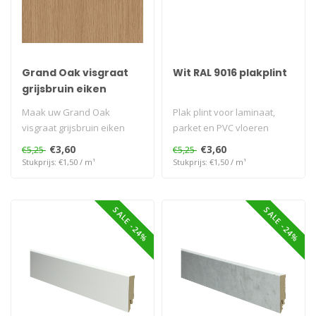
Grand Oak visgraat
Wit RAL 9016 plakplint
grijsbruin eiken
Plinten en Profielen
Maak uw Grand Oak
Plak plint voor laminaat,
voor van Karwei
visgraat grijsbruin eiken
parket en PVC vloeren
vloer van Karwei perfect af
€3,60
€3,60
€5,25
€5,25
met bijp..
Stukprijs: €1,50 / m¹
Stukprijs: €1,50 / m¹
SALE -24%
SALE -24%