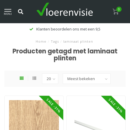
0
MENU
Klanten beoordelen ons met een 9,5
Home
/
Tags
/
laminaat plinten
Producten getagd met laminaat
plinten
SALE -31%
SALE -31%