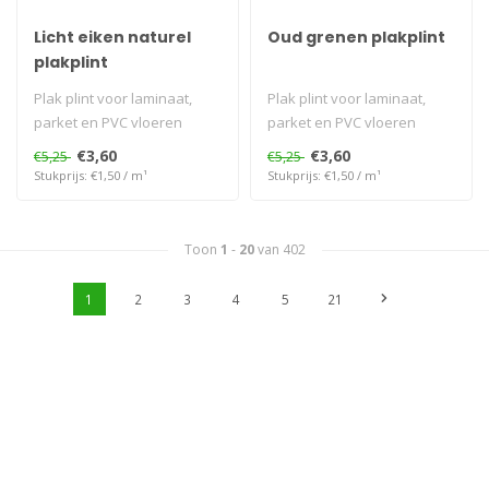
Licht eiken naturel
Oud grenen plakplint
plakplint
Plak plint voor laminaat,
Plak plint voor laminaat,
parket en PVC vloeren
parket en PVC vloeren
€3,60
€3,60
€5,25
€5,25
Stukprijs: €1,50 / m¹
Stukprijs: €1,50 / m¹
Toon
1
-
20
van 402
1
2
3
4
5
21