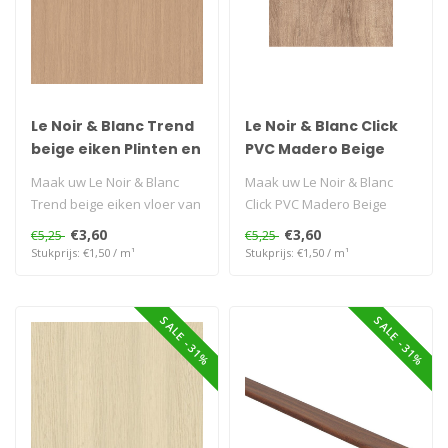
Le Noir & Blanc Trend
Le Noir & Blanc Click
beige eiken Plinten en
PVC Madero Beige
Profielen voor van
eiken Plinten en
Maak uw Le Noir & Blanc
Maak uw Le Noir & Blanc
Karwei
Profielen voor van
Trend beige eiken vloer van
Click PVC Madero Beige
Karwei
Karwei perfect af met
eiken vloer van Karwei
€3,60
€3,60
€5,25
€5,25
bijpas..
perfect af..
Stukprijs: €1,50 / m¹
Stukprijs: €1,50 / m¹
SALE -31%
SALE -31%