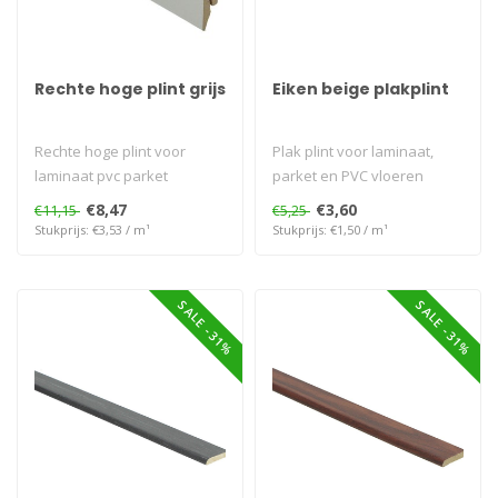
Rechte hoge plint grijs
Eiken beige plakplint
Rechte hoge plint voor
Plak plint voor laminaat,
laminaat pvc parket
parket en PVC vloeren
€8,47
€3,60
€11,15
€5,25
Stukprijs: €3,53 / m¹
Stukprijs: €1,50 / m¹
SALE -31%
SALE -31%