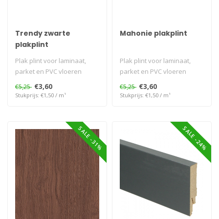
Trendy zwarte
Mahonie plakplint
plakplint
Plak plint voor laminaat,
Plak plint voor laminaat,
parket en PVC vloeren
parket en PVC vloeren
€3,60
€3,60
€5,25
€5,25
Stukprijs: €1,50 / m¹
Stukprijs: €1,50 / m¹
SALE -31%
SALE -24%