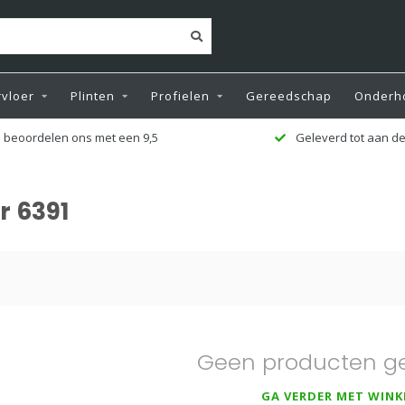
vloer
Plinten
Profielen
Gereedschap
Onderh
 beoordelen ons met een 9,5
Geleverd tot aan de
r 6391
Geen producten g
GA VERDER MET WINK