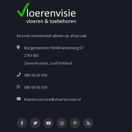
Bezoek momenteel alleen op afspraak
Burgemeester Klinkhamerweg 67
2761 BD
Zevenhuizen, zuid holland
085 06 03 593
085 06 03 593
Klantenservice@vloerenvisie.nl