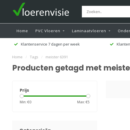
Home
PVC Vloeren
Laminaatvloeren
Onder
Klantenservice 7 dagen per week
Klanten
Home
/
Tags
/
meister 6391
Producten getagd met meiste
Prijs
Min: €
0
Max: €
5