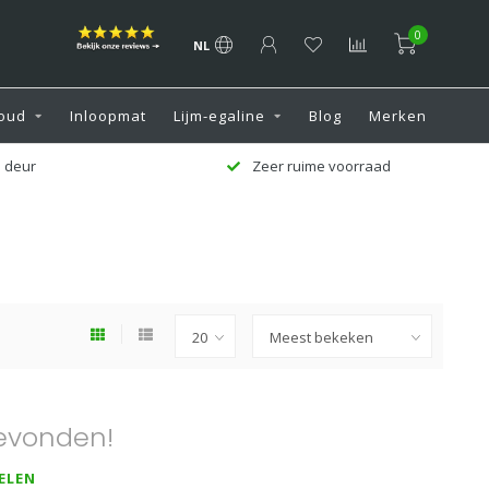
0
NL
oud
Inloopmat
Lijm-egaline
Blog
Merken
 deur
Zeer ruime voorraad
evonden!
ELEN