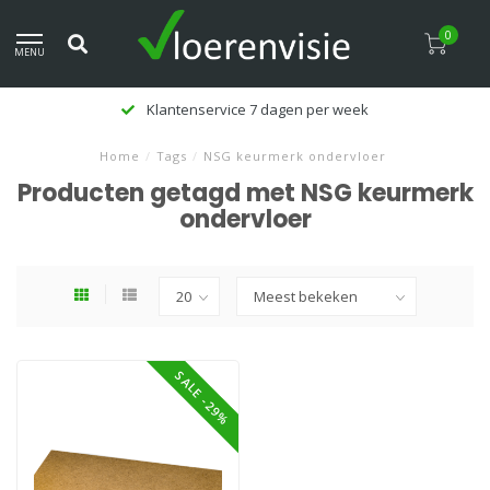
0
MENU
Klantenservice 7 dagen per week
Home
/
Tags
/
NSG keurmerk ondervloer
Producten getagd met NSG keurmerk
ondervloer
SALE -29%