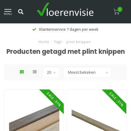
0
MENU
Klantenservice 7 dagen per week
Home
/
Tags
/
plint knippen
Producten getagd met plint knippen
SALE -31%
SALE -31%