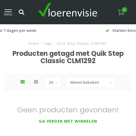
0
MENU
Klanten beoordelen ons met een 9,5
Home
/
Tags
/
Quik Step Classic CLM1292
Producten getagd met Quik Step
Classic CLM1292
Geen producten gevonden!
GA VERDER MET WINKELEN