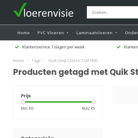
Home
PVC Vloeren
Laminaatvloeren
Onder
Klantenservice 7 dagen per week
Klanten
Home
/
Tags
/
Quik Step Classic CLM1405
Producten getagd met Quik S
Prijs
Min: €
0
Max: €
5