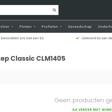
vloer
Plinten
Profielen
Gereedschap
Onderh
 beoordelen ons met een 9,5
Geleverd tot aan de
tep Classic CLM1405
Geen producten g
GA VERDER MET WINK