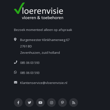
Bezoek momenteel alleen op afspraak
Burgemeester Klinkhamerweg 67
2761 BD
Zevenhuizen, zuid holland
085 06 03 593
085 06 03 593
Klantenservice@vloerenvisie.nl