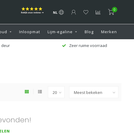
0
NL
oud
Inloopmat
Lijm-egaline
Blog
Merken
 deur
Zeer ruime voorraad
evonden!
ELEN