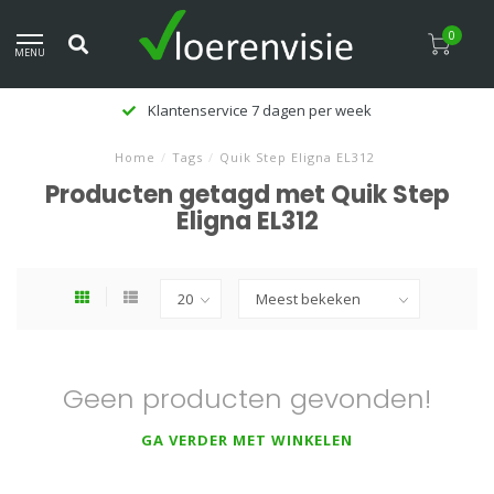
0
MENU
Klantenservice 7 dagen per week
Home
/
Tags
/
Quik Step Eligna EL312
Producten getagd met Quik Step
Eligna EL312
Geen producten gevonden!
GA VERDER MET WINKELEN