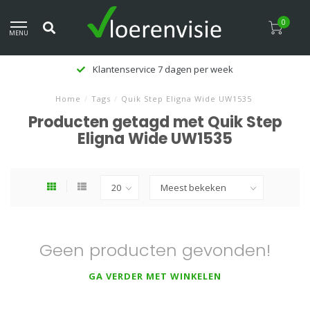
0
MENU
Klantenservice 7 dagen per week
Home
/
Tags
/
Quik Step Eligna Wide UW1535
Producten getagd met Quik Step
Eligna Wide UW1535
Geen producten gevonden!
GA VERDER MET WINKELEN