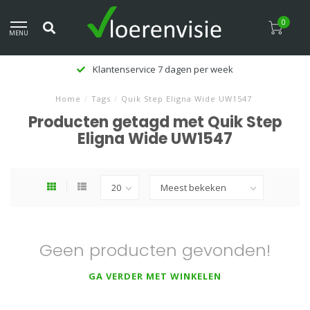
0
MENU
Klantenservice 7 dagen per week
Home
/
Tags
/
Quik Step Eligna Wide UW1547
Producten getagd met Quik Step
Eligna Wide UW1547
Geen producten gevonden!
GA VERDER MET WINKELEN