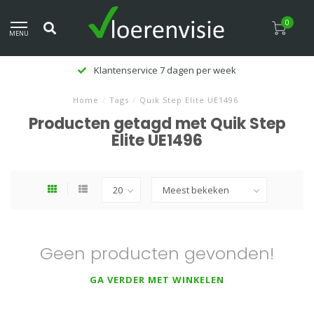
0
MENU
Klantenservice 7 dagen per week
Home
/
Tags
/
Quik Step Elite UE1496
Producten getagd met Quik Step
Elite UE1496
Geen producten gevonden!
GA VERDER MET WINKELEN