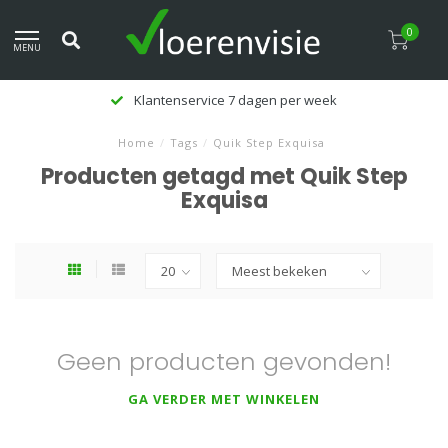
0
MENU
Klantenservice 7 dagen per week
Home
/
Tags
/
Quik Step Exquisa
Producten getagd met Quik Step
Exquisa
Geen producten gevonden!
GA VERDER MET WINKELEN