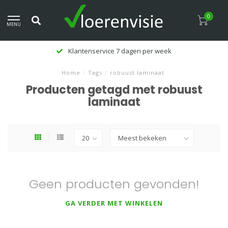
0
MENU
Klantenservice 7 dagen per week
Home
/
Tags
/
robuust laminaat
Producten getagd met robuust
laminaat
Geen producten gevonden!
GA VERDER MET WINKELEN