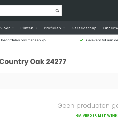
vloer
Plinten
Profielen
Gereedschap
Onderh
 beoordelen ons met een 9,5
Geleverd tot aan de
 Country Oak 24277
Geen producten g
GA VERDER MET WINK