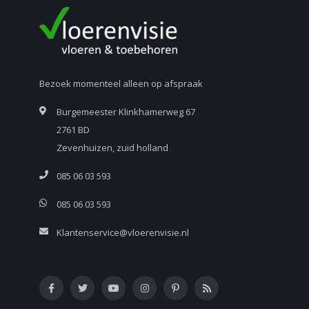
Bezoek momenteel alleen op afspraak
Burgemeester Klinkhamerweg 67
2761 BD
Zevenhuizen, zuid holland
085 06 03 593
085 06 03 593
Klantenservice@vloerenvisie.nl