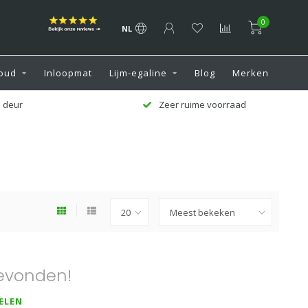
0
NL
oud
Inloopmat
Lijm-egaline
Blog
Merken
 deur
Zeer ruime voorraad
evonden!
ELEN