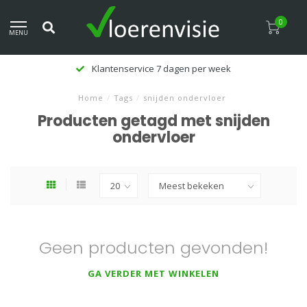
0
MENU
Klantenservice 7 dagen per week
Home
/
Tags
/
snijden ondervloer
Producten getagd met snijden
ondervloer
Geen producten gevonden!
GA VERDER MET WINKELEN