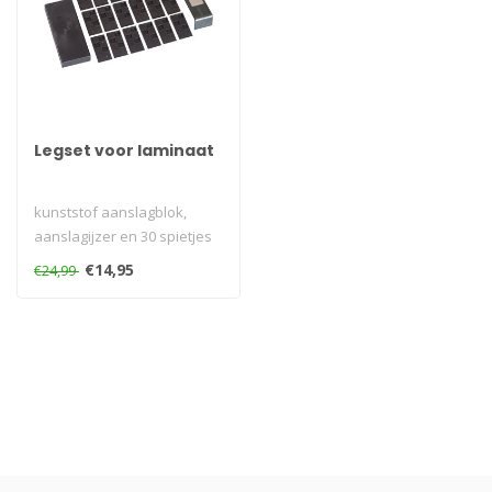
Legset voor laminaat
kunststof aanslagblok,
aanslagijzer en 30 spietjes
€14,95
€24,99