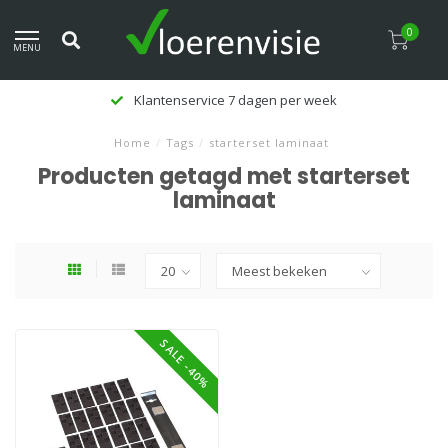
0
MENU
Klantenservice 7 dagen per week
Home
/
Tags
/
starterset laminaat
Producten getagd met starterset
laminaat
SALE -40%