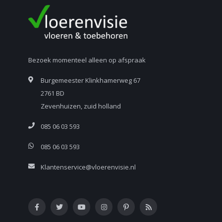
Bezoek momenteel alleen op afspraak
Burgemeester Klinkhamerweg 67
2761 BD
Zevenhuizen, zuid holland
085 06 03 593
085 06 03 593
Klantenservice@vloerenvisie.nl