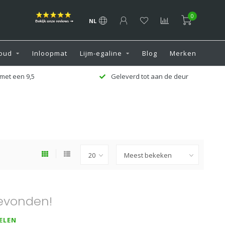
0
NL
oud
Inloopmat
Lijm-egaline
Blog
Merken
met een 9,5
Geleverd tot aan de deur
evonden!
ELEN