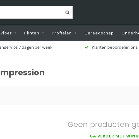
vloer
Plinten
Profielen
Gereedschap
Onderh
enservice 7 dagen per week
Klanten beoordelen ons 
Impression
Geen producten g
GA VERDER MET WINK