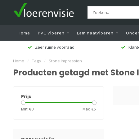
Home
PVC Vloeren
Laminaatvloeren
Onder
Zeer ruime voorraad
Klant
Home
/
Tags
/
Stone Impression
Producten getagd met Stone 
Prijs
Min: €
0
Max: €
5