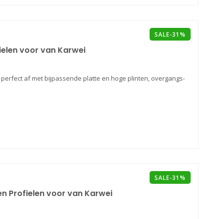
SALE-31%
ielen voor van Karwei
erfect af met bijpassende platte en hoge plinten, overgangs-
SALE-31%
 en Profielen voor van Karwei