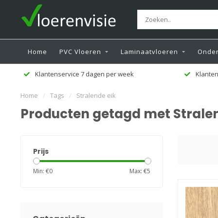
Home
PVC Vloeren
Laminaatvloeren
Onder
Klantenservice 7 dagen per week
Klanten
Home
/
Tags
/
Stralende eik
Producten getagd met Stralen
Prijs
Min: €
0
Max: €
5