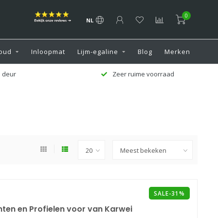
0
NL
oud
Inloopmat
Lijm-egaline
Blog
Merken
 deur
Zeer ruime voorraad
SALE-31%
inten en Profielen voor van Karwei